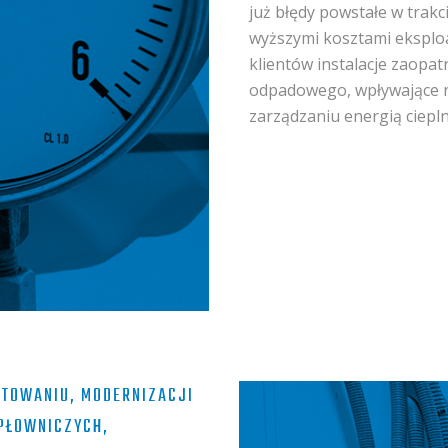
już błędy powstałe w trak
wyższymi kosztami eksploa
klientów instalacje zaopa
odpadowego, wpływające n
zarządzaniu energią ciepl
KTOWANIU, MODERNIZACJI
EPŁOWNICZYCH,