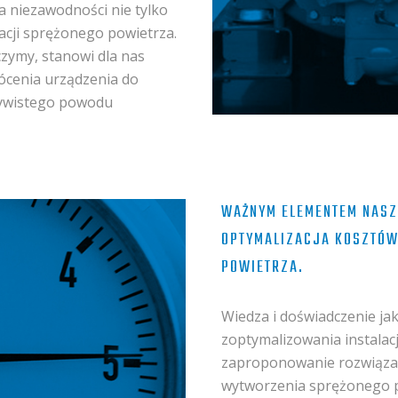
 niezawodności nie tylko
alacji sprężonego powietrza.
czymy, stanowi dla nas
ócenia urządzenia do
czywistego powodu
WAŻNYM ELEMENTEM NASZ
OPTYMALIZACJA KOSZTÓW
POWIETRZA.
Wiedza i doświadczenie ja
zoptymalizowania instalacj
zaproponowanie rozwiązań
wytworzenia sprężonego p