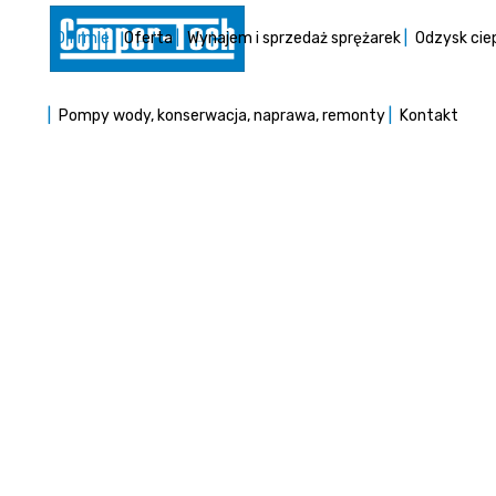
O firmie
Oferta
Wynajem i sprzedaż sprężarek
Odzysk cie
Pompy wody, konserwacja, naprawa, remonty
Kontakt
Comper-Tec
Inspirują nas ocz