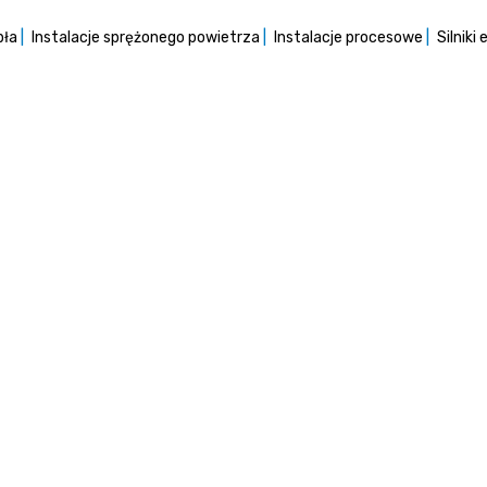
pła
Instalacje sprężonego powietrza
Instalacje procesowe
Silniki
h
ekiwania najlepszych