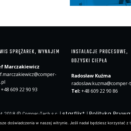
WIS SPRĘŻAREK, WYNAJEM
INSTALACJE PROCESOWE,
ODZYSKI CIEPŁA
ef Marczakiewicz
ef.marczakiewicz@comper-
Radosław Kuźma
.pl
radoslaw.kuzma@comper-t
:
+48 609 22 90 93
Tel:
+48 609 22 90 86
starflix*
Polityka Prywa
ght 2018 ©
Comper-Tech s.c. |
|
ze doświadczenia w naszej witrynie. Jeśli nadal będziesz korzystać z 