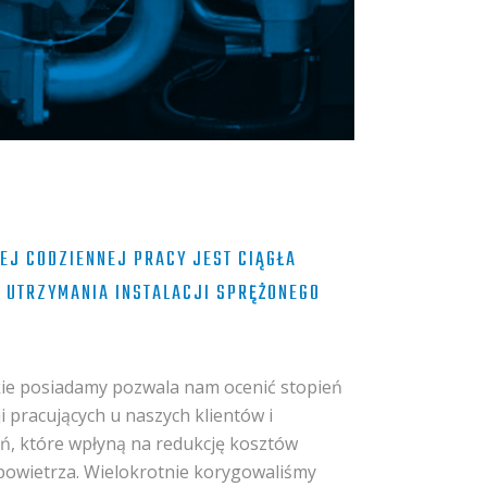
EJ CODZIENNEJ PRACY JEST CIĄGŁA
 UTRZYMANIA INSTALACJI SPRĘŻONEGO
kie posiadamy pozwala nam ocenić stopień
i pracujących u naszych klientów i
, które wpłyną na redukcję kosztów
owietrza. Wielokrotnie korygowaliśmy