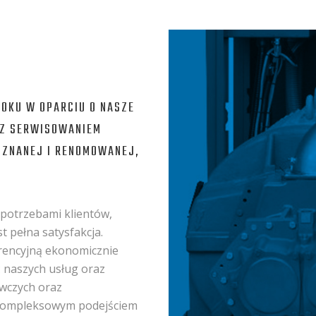
ROKU W OPARCIU O NASZE
 Z SERWISOWANIEM
 ZNANEJ I RENOMOWANEJ,
 potrzebami klientów,
st
pełna satysfakcja.
rencyjną ekonomicznie
ć naszych usług oraz
wczych oraz
ę kompleksowym podejściem