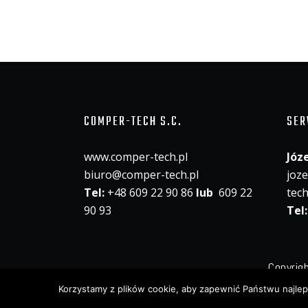
COMPER-TECH S.C.
SER
www.comper-tech.pl
Józ
biuro@comper-tech.pl
joz
Tel:
+48 609 22 90 86
lub
609 22
tech
90 93
Tel
Copyri
Korzystamy z plików cookie, aby zapewnić Państwu najleps