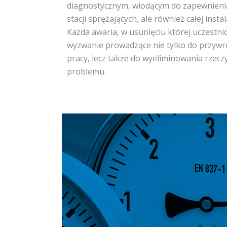
diagnostycznym, wiodącym do zapewnienia
stacji sprężających, ale również całej inst
Każda awaria, w usunięciu której uczestni
wyzwanie prowadzące nie tylko do przywr
pracy, lecz także do wyeliminowania rze
problemu.