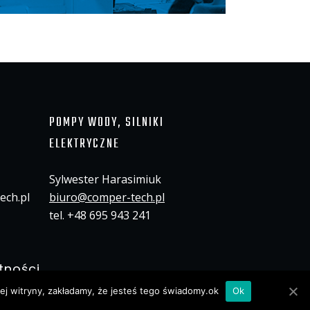
POMPY WODY, SILNIKI
ELEKTRYCZNE
Sylwester Harasimiuk
ech.pl
biuro@comper-tech.pl
tel. +48 695 943 241
tności
tej witryny, zakładamy, że jesteś tego świadomy.ok
Ok