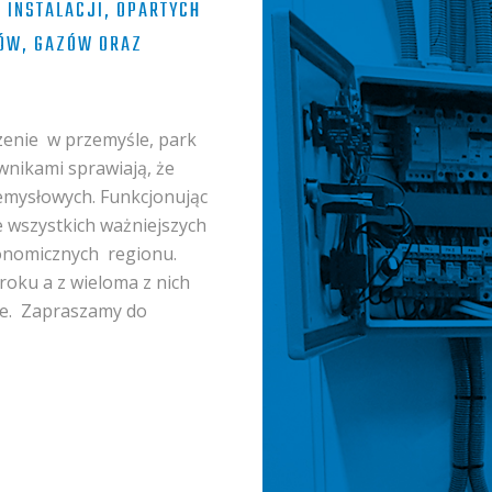
 INSTALACJI, OPARTYCH
NÓW, GAZÓW ORAZ
zenie
w przemyśle, park
nikami sprawiają, że
emysłowych. Funkcjonując
 wszystkich ważniejszych
onomicznych
regionu.
 roku a z wieloma z nich
e.
Zapraszamy do